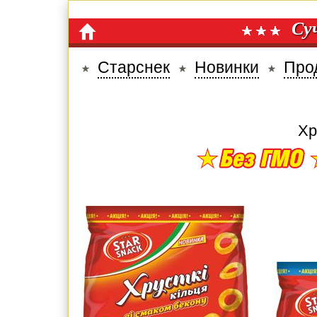
Су
Старснек
Новинки
Про
Хр