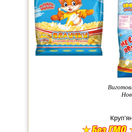
Виготовл
Нов
Круп’я