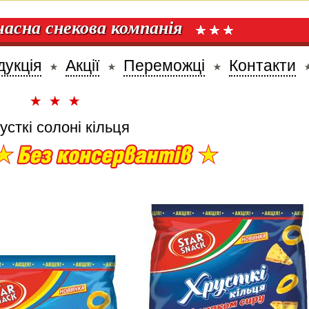
часна снекова компанія
дукція
Акції
Переможці
Контакти
усткі солоні кільця