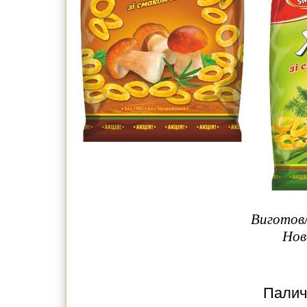
Виготовл
Нов
Паличк