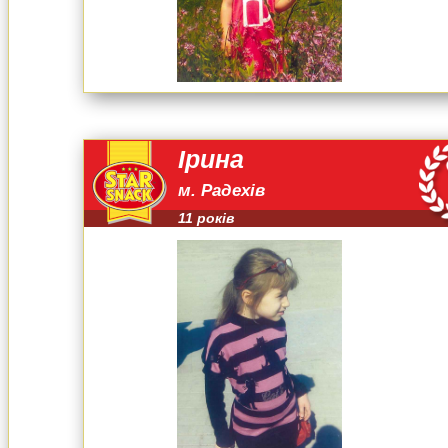
Ірина
м. Радехів
11 років