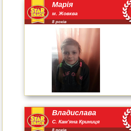
Марія
м. Жовква
8 років
Владислава
С. Кам'яна Криниця
8 років