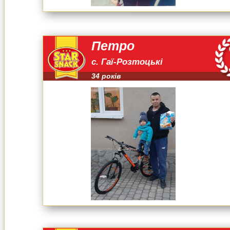
Петро
с. Гаї-Розтоцькі
34 років