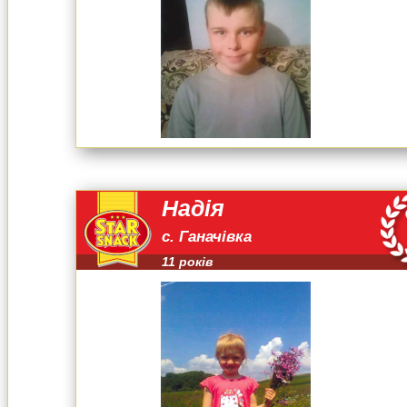
Надія
с. Ганачівка
11 років