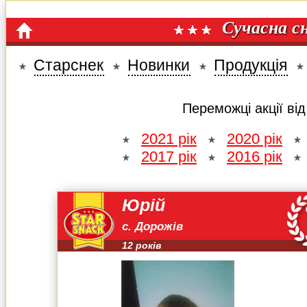
Сучасна с
Старснек
Новинки
Продукція
Переможці акції ві
2021 рік
2020 рік
2017 рік
2016 рік
Юрій
с. Дорожів
12 років