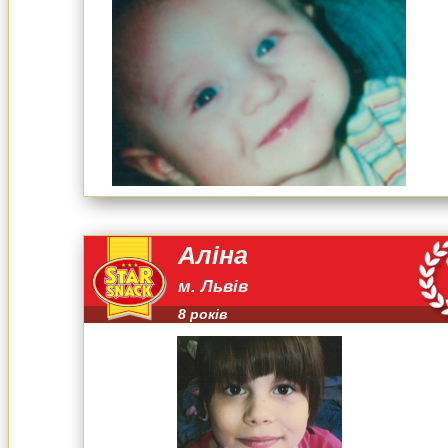
Аліна
м. Львів
8 років