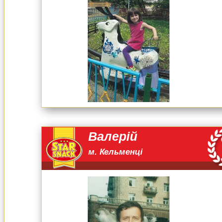
Валерій
м. Кельменці