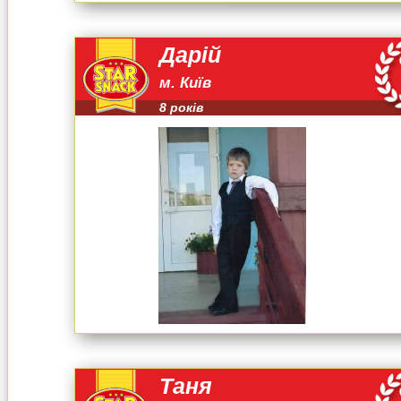
Дарій
м. Київ
8 років
Таня