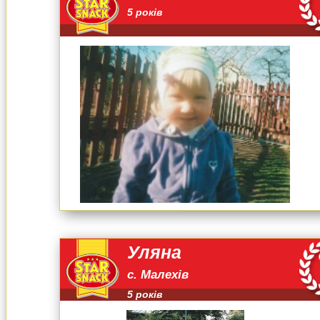
5 років
Уляна
с. Малехів
5 років