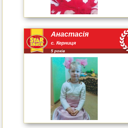
Анастасія
с. Керниця
5 років