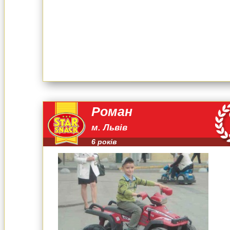
Роман
м. Львів
6 років