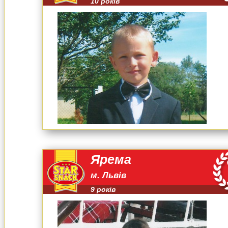
10 років
Ярема
м. Львів
9 років