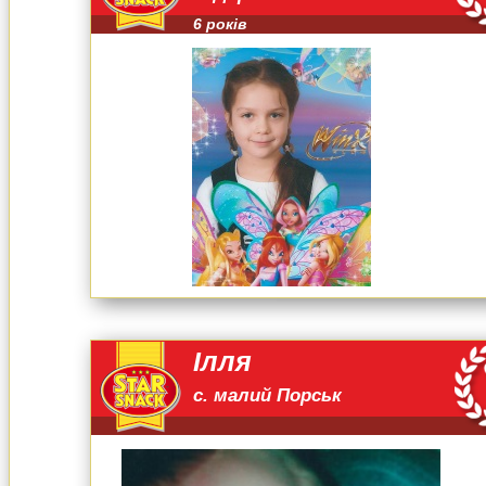
6 років
Ілля
с. малий Порськ