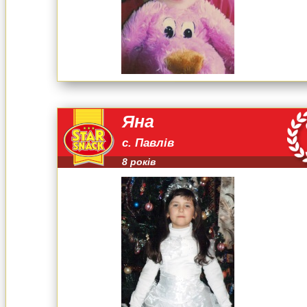
Яна
с. Павлів
8 років