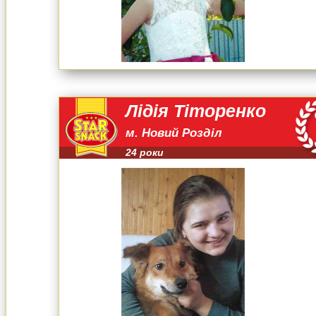
Лідія Тіторенко
м. Новий Розділ
24 роки