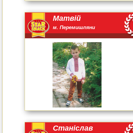
Матвій
м. Перемишляни
Станіслав