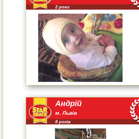
2 роки
Андрій
м. Львів
8 років