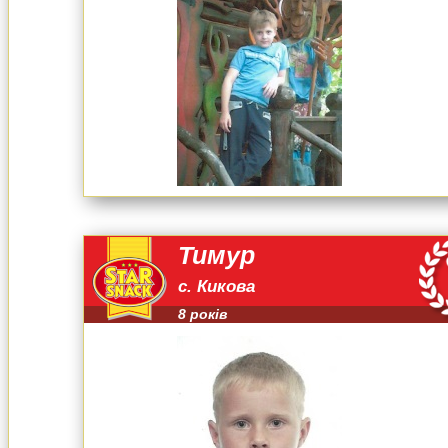
Тимур
с. Кикова
8 років