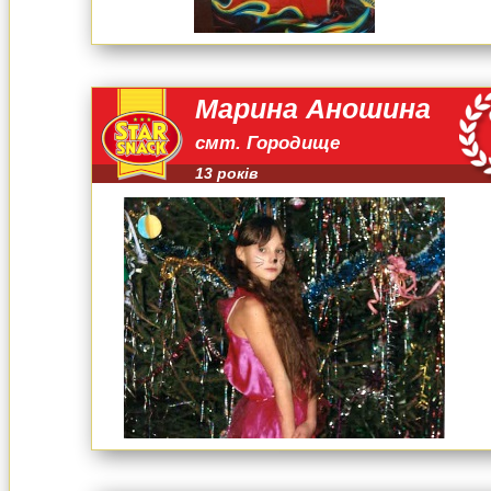
Марина Аношина
смт. Городище
13 років