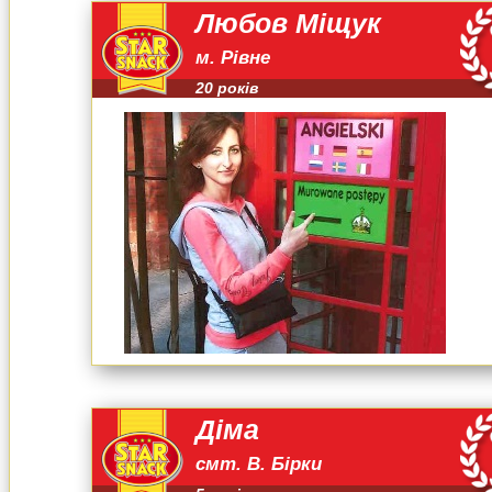
Любов Міщук
м. Рівне
20 років
Діма
смт. В. Бірки