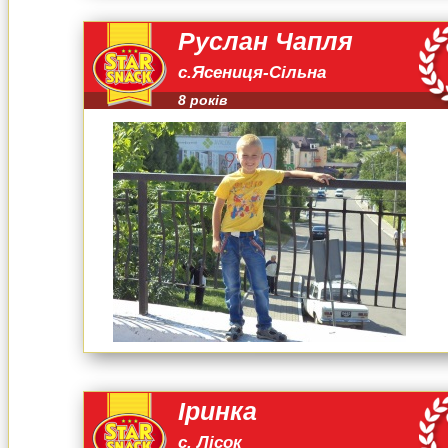
Руслан Чапля
с.Ясениця-Сільна
8 років
Іринка
с. Лісок