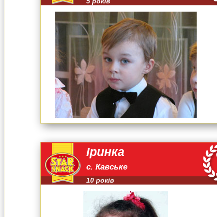
5 років
Іринка
с. Кавське
10 років