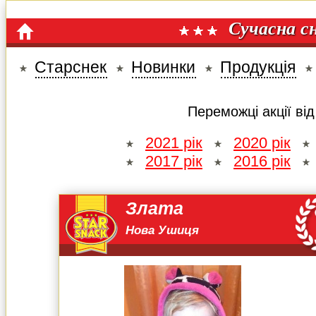
Сучасна с
Старснек
Новинки
Продукція
Переможці акції ві
2021 рік
2020 рік
2017 рік
2016 рік
Злата
Нова Ушиця