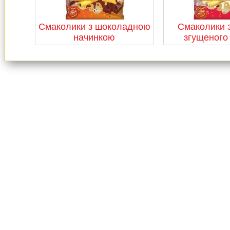
Смаколики з шоколадною
Смаколики з
начинкою
згущеного