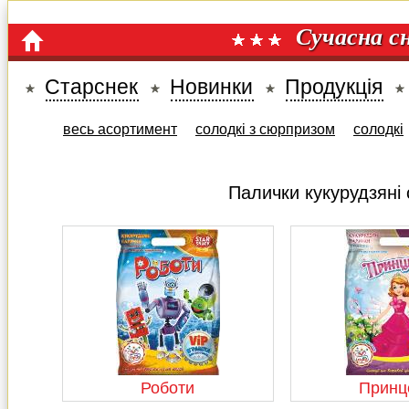
Сучасна с
Старснек
Новинки
Продукція
весь асортимент
солодкі з сюрпризом
солодкі
Палички кукурудзяні
Роботи
Принц