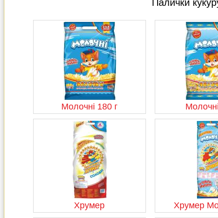
Палички кукур
Молочні 180 г
Молочні
Хрумер
Хрумер М