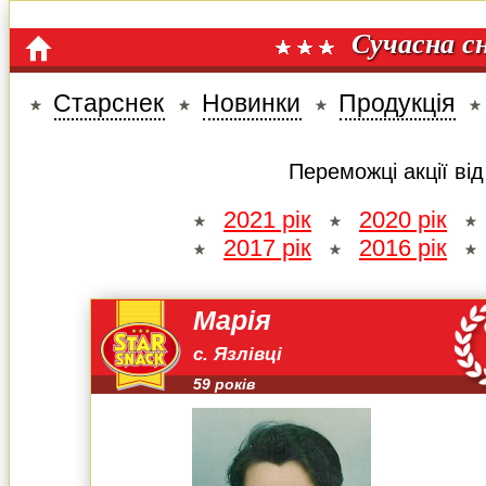
Сучасна с
Старснек
Новинки
Продукція
Переможці акції ві
2021 рік
2020 рік
2017 рік
2016 рік
Марія
с. Язлівці
59 років