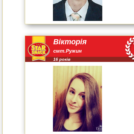
Вікторія
смт.Ружин
16 років