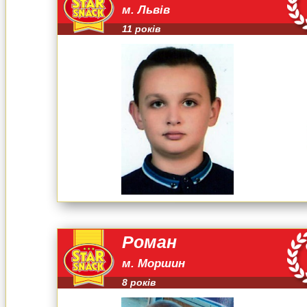
м. Львів
11 років
Роман
м. Моршин
8 років